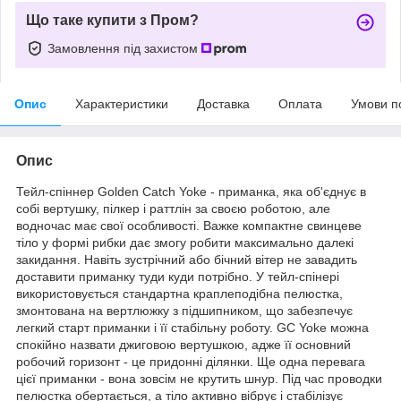
Що таке купити з Пром?
Замовлення під захистом
Опис
Характеристики
Доставка
Оплата
Умови п
Опис
Тейл-спіннер Golden Catch Yoke - приманка, яка об'єднує в
собі вертушку, пілкер і раттлін за своєю роботою, але
водночас має свої особливості. Важке компактне свинцеве
тіло у формі рибки дає змогу робити максимально далекі
закидання. Навіть зустрічний або бічний вітер не завадить
доставити приманку туди куди потрібно. У тейл-спінері
використовується стандартна краплеподібна пелюстка,
змонтована на вертлюжку з підшипником, що забезпечує
легкий старт приманки і її стабільну роботу. GC Yoke можна
спокійно назвати джиговою вертушкою, адже її основний
робочий горизонт - це придонні ділянки. Ще одна перевага
цієї приманки - вона зовсім не крутить шнур. Під час проводки
пелюстка обертається, а тіло активно вібрує і стабілізує