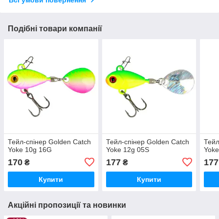
Всі умови повернення
Подібні товари компанії
Тейл-спінер Golden Catch
Тейл-спінер Golden Catch
Тейл
Yoke 10g 16G
Yoke 12g 05S
Yoke
170
177
177
₴
₴
Купити
Купити
Акційні пропозиції та новинки