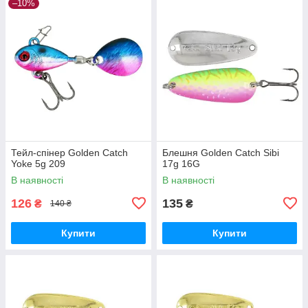
–10%
Тейл-спінер Golden Catch
Блешня Golden Catch Sibi
Yoke 5g 209
17g 16G
В наявності
В наявності
126
135
₴
₴
140 ₴
Купити
Купити