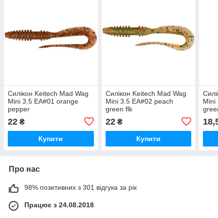
Силікон Keitech Mad Wag
Силікон Keitech Mad Wag
Силі
Mini 3.5 EA#01 orange
Mini 3.5 EA#02 peach
Mini
pepper
green flk
green
22
22
18,
₴
₴
Купити
Купити
Про нас
98% позитивних з 301 відгука за рік
Працює з 24.08.2018