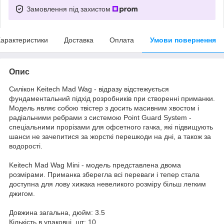
Замовлення під захистом
арактеристики
Доставка
Оплата
Умови повернення
Опис
Силікон Keitech Mad Wag - відразу відстежується
фундаментальний підхід розробників при створенні приманки.
Модель являє собою твістер з досить масивним хвостом і
радіальними ребрами з системою Point Guard System -
спеціальними прорізами для офсетного гачка, які підвищують
шанси не зачепитися за жорсткі перешкоди на дні, а також за
водорості.
Keitech Mad Wag Mini - модель представлена двома
розмірами. Приманка зберегла всі переваги і тепер стала
доступна для лову хижака невеликого розміру більш легким
джигом.
Довжина загальна, дюйм: 3.5
Кількість в упаковці, шт: 10