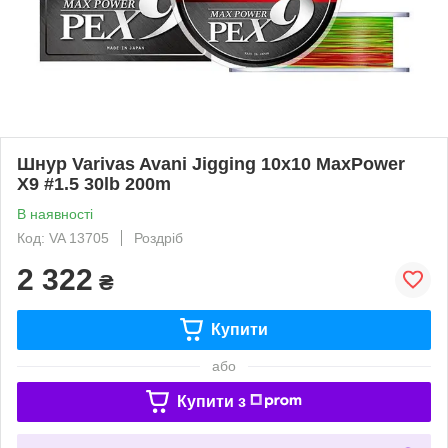
Шнур Varivas Avani Jigging 10x10 MaxPower
X9 #1.5 30lb 200m
В наявності
Код: VA 13705
Роздріб
2 322
₴
Купити
або
Купити з