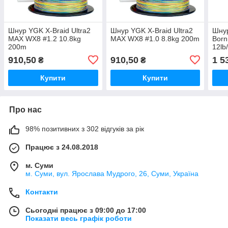
Шнур YGK X-Braid Ultra2
Шнур YGK X-Braid Ultra2
Шнур
MAX WX8 #1.2 10.8kg
MAX WX8 #1.0 8.8kg 200m
Born
200m
12lb
910,50
910,50
1 5
₴
₴
Купити
Купити
Про нас
98% позитивних з 302 відгуків за рік
Працює з 24.08.2018
м. Суми
м. Суми, вул. Ярослава Мудрого, 26, Суми, Україна
Контакти
Сьогодні працює з 09:00 до 17:00
Показати весь графік роботи