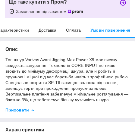
Що таке купити з Пром?
Замовлення під захистом
арактеристики
Доставка
Оплата
Умови повернення
Опис
Топ шнур Varivas Avani Jigging Max Power X9 має високу
швидкість занурення. Технологія CORE-INPUT не лише
зводить до мінімуму деформації шнура, але й робить її
пружною і міцної під час боротьби навіть з трофейною рибою.
Спеціальне покриття SP-TII захищає волокна від вологи,
зменшує тертя при проходженні пропускних кілець.
Вертикальне плетіння забезпечує мінімальне розтягування —
близько 3%, що забезпечує більшу чутливість шнура.
Приховати
Характеристики