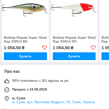
Воблер Rapala Super Shad
Воблер Rapala Super Shad
Вобл
Rap SSR14 BG
Rap SSR14 RH
Rap
1 054,50
1 054,50
1 0
₴
₴
Купити
Купити
Про нас
98% позитивних з 301 відгука за рік
Працює з 24.08.2018
м. Суми
м. Суми, вул. Ярослава Мудрого, 26, Суми, Україна