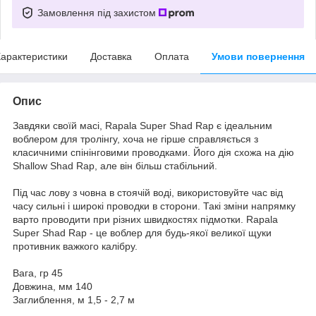
Замовлення під захистом
арактеристики
Доставка
Оплата
Умови повернення
Опис
Завдяки своїй масі, Rapala Super Shad Rap є ідеальним
воблером для тролінгу, хоча не гірше справляється з
класичними спінінговими проводками. Його дія схожа на дію
Shallow Shad Rap, але він більш стабільний.
Під час лову з човна в стоячій воді, використовуйте час від
часу сильні і широкі проводки в сторони. Такі зміни напрямку
варто проводити при різних швидкостях підмотки. Rapala
Super Shad Rap - це воблер для будь-якої великої щуки
противник важкого калібру.
Вага, гр 45
Довжина, мм 140
Заглиблення, м 1,5 - 2,7 м