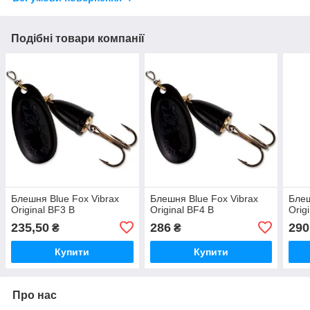
Подібні товари компанії
Блешня Blue Fox Vibrax
Блешня Blue Fox Vibrax
Блеш
Original BF3 B
Original BF4 B
Orig
235,50
286
290
₴
₴
Купити
Купити
Про нас