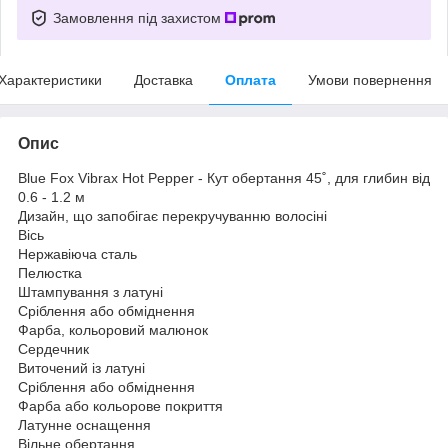
Замовлення під захистом
Характеристики
Доставка
Оплата
Умови повернення
Опис
Blue Fox Vibrax Hot Pepper - Кут обертання 45˚, для глибин від
0.6 - 1.2 м
Дизайн, що запобігає перекручуванню волосіні
Вісь
Нержавіюча сталь
Пелюстка
Штампування з латуні
Сріблення або обміднення
Фарба, кольоровий малюнок
Сердечник
Виточений із латуні
Сріблення або обміднення
Фарба або кольорове покриття
Латунне оснащення
Вільне обертання