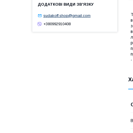
Т
sudakoff.shop@gmail.com
в
+380992910408
з
в
л
р
п
п
-
Х
В