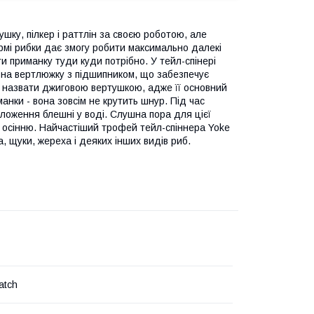
ушку, пілкер і раттлін за своєю роботою, але
ормі рибки дає змогу робити максимально далекі
и приманку туди куди потрібно. У тейл-спінері
 на вертлюжку з підшипником, що забезпечує
но назвати джиговою вертушкою, адже її основний
анки - вона зовсім не крутить шнур. Під час
положення блешні у воді. Слушна пора для цієї
ою осінню. Найчастіший трофей тейл-спіннера Yoke
а, щуки, жереха і деяких інших видів риб.
atch