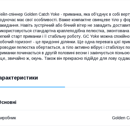
ейл-спіннер Golden Catch Yoke - приманка, яка об'єднує в собі верт
одночас має свої особливості. Важке компактне свинцеве тіло у ф
акидання. Навіть зустрічний або бічний вітер не завадить доставит
икористовується стандартна краплеподібна пелюстка, змонтована
егкий старт приманки і її стабільну роботу. GC Yoke можна спокій
обочий горизонт - це придонні ділянки. Ще одна перевага цієї прим
роводки пелюстка обертається, а тіло активно вібрує і стабілізує 
риманки починається в другій половині весни і закінчується пізнь
 це, звичайно ж, окунь. Також він прекрасно підійде для лову судак
арактеристики
Основні
иробник
Golden C