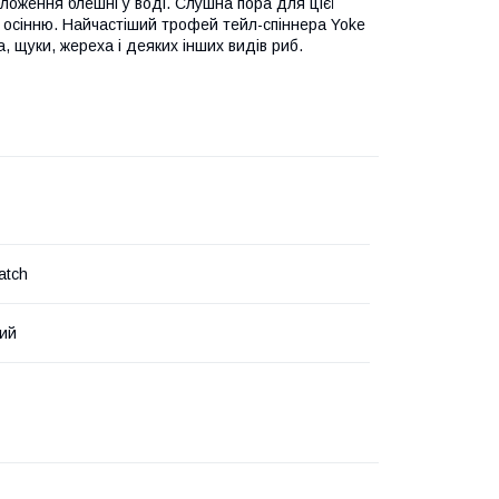
положення блешні у воді. Слушна пора для цієї
ою осінню. Найчастіший трофей тейл-спіннера Yoke
а, щуки, жереха і деяких інших видів риб.
atch
ий