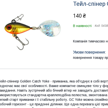
Тейл-спінер 
140 ₴
В наявності
Код:
5438
Компанія тимчасово 
повернення товару п
ейл-спіннер Golden Catch Yoke - приманка, яка об'єднує в собі верт
одночас має свої особливості. Важке компактне свинцеве тіло у ф
акидання. Навіть зустрічний або бічний вітер не завадить доставит
икористовується стандартна краплеподібна пелюстка, змонтована
егкий старт приманки і її стабільну роботу. GC Yoke можна спокій
обочий горизонт - це придонні ділянки. Ще одна перевага цієї прим