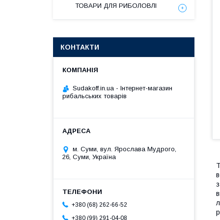
ТОВАРИ ДЛЯ РИБОЛОВЛІ
КОНТАКТИ
Sudakoff.in.ua - Інтернет-магазин
рибальських товарів
м. Суми, вул. Ярослава Мудрого,
26, Суми, Україна
Т
в
з
в
л
+380 (68) 262-66-52
р
+380 (99) 291-04-08