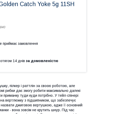
Golden Catch Yoke 5g 11SH
840
не приймає замовлення
ротягом 14 днів
за домовленістю
ушку, пілкер і раттлін за своєю роботою, але
ормі рибки дає змогу робити максимально далекі
и приманку туди куди потрібно. У тейл-спінері
 на вертлюжку з підшипником, що забезпечує
но назвати джиговою вертушкою, адже її основний
анки - вона зовсім не крутить шнур. Під час