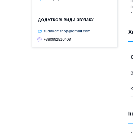
п
п
-
sudakoff.shop@gmail.com
Х
+380992910408
В
К
І