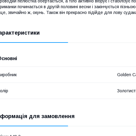
роводки пелюстка обертається, а тіло активно вібрує і стабілізує 
риманки починається в другій половині весни і закінчується пізнь
 це, звичайно ж, окунь. Також він прекрасно підійде для лову судак
арактеристики
Основні
иробник
Golden C
олір
Золотист
нформація для замовлення