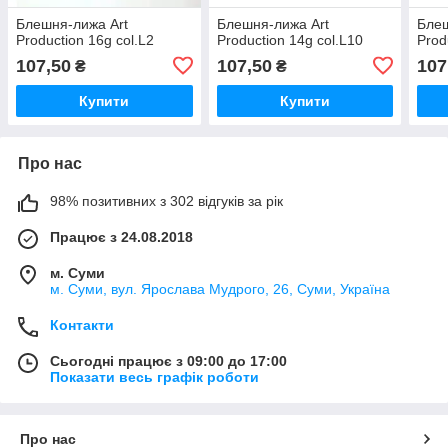
Блешня-лижа Art
Блешня-лижа Art
Блеш
Production 16g col.L2
Production 14g col.L10
Prod
107,50
107,50
107
₴
₴
Купити
Купити
Про нас
98% позитивних з 302 відгуків за рік
Працює з 24.08.2018
м. Суми
м. Суми, вул. Ярослава Мудрого, 26, Суми, Україна
Контакти
Сьогодні працює з 09:00 до 17:00
Показати весь графік роботи
Про нас