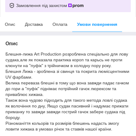
Замовлення під захистом
Опис
Доставка
Оплата
Умови повернення
Опис
Блешня-лижа Art Production розроблена спеціально для лову
судака,але як показала практика короп та карьсь не проти
клюнути на "пуфік" з трійничком в холодну пору року.
Блешня Лижа - зроблена зі свинця та покрита люмісцентними
UV фарбами.
Велика переваза блешні в тому що вона завжди падає гачком
до гори а "пуфік" піднімає потрійний гачок люрексом та
приваблює хижака.
Також вона чудово підходить для такого метода ловлі судака
як волочіння по дну, Якщо судак пасивний і надумає прижати
приманку то завжди завжди гострий гачок забере судака під
бороду.
Різноманіття кольорів та розмірів блешень надасть змогу
ловити хижака в умовах річок та ставків нашої країни.