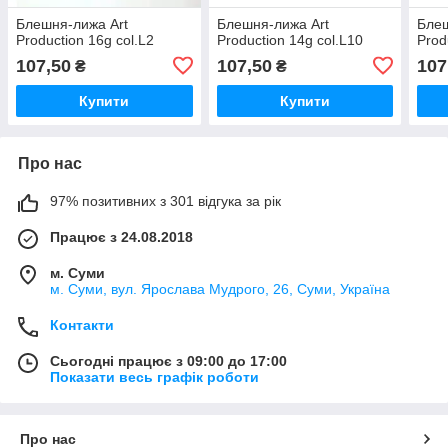
Блешня-лижа Art
Блешня-лижа Art
Блеш
Production 16g col.L2
Production 14g col.L10
Prod
107,50
107,50
107
₴
₴
Купити
Купити
Про нас
97% позитивних з 301 відгука за рік
Працює з 24.08.2018
м. Суми
м. Суми, вул. Ярослава Мудрого, 26, Суми, Україна
Контакти
Сьогодні працює з 09:00 до 17:00
Показати весь графік роботи
Про нас