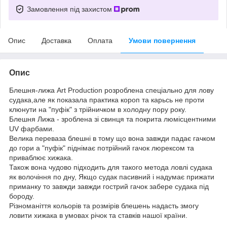
Замовлення під захистом
Опис
Доставка
Оплата
Умови повернення
Опис
Блешня-лижа Art Production розроблена спеціально для лову
судака,але як показала практика короп та карьсь не проти
клюнути на "пуфік" з трійничком в холодну пору року.
Блешня Лижа - зроблена зі свинця та покрита люмісцентними
UV фарбами.
Велика переваза блешні в тому що вона завжди падає гачком
до гори а "пуфік" піднімає потрійний гачок люрексом та
приваблює хижака.
Також вона чудово підходить для такого метода ловлі судака
як волочіння по дну, Якщо судак пасивний і надумає прижати
приманку то завжди завжди гострий гачок забере судака під
бороду.
Різноманіття кольорів та розмірів блешень надасть змогу
ловити хижака в умовах річок та ставків нашої країни.