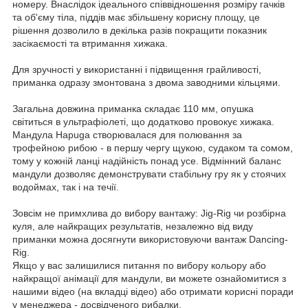
номеру. Внаслідок ідеального співвідношення розміру гачків
та об'єму тіла, піддів має збільшену корисну площу, це
рішення дозволило в декілька разів покращити показник
засікаємості та втримання хижака.
Для зручності у використанні і підвищення грайливості,
приманка одразу змонтована з двома заводними кільцями.
Загальна довжина приманка складає 110 мм, опушка
світиться в ультрафіолеті, що додатково провокує хижака.
Мандула Hapuga створювалася для полювання за
трофейною рибою - в першу чергу щукою, судаком та сомом,
тому у кожній ланці надійність понад усе. Відмінний баланс
мандули дозволяє демонструвати стабільну гру як у стоячих
водоймах, так і на течії.
Зовсім не примхлива до вибору вантажу: Jig-Rig чи розбірна
куля, але найкращих результатів, незалежно від виду
приманки можна досягнути використовуючи вантаж Dancing-
Rig.
Якщо у вас залишилися питання по вибору кольору або
найкращої анімації для мандули, ви можете ознайомитися з
нашими відео (на вкладці відео) або отримати корисні поради
у менеджера - досвідченого рибалки.