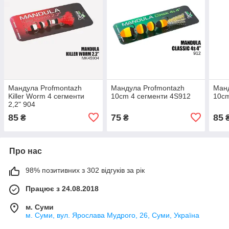
Мандула Profmontazh
Мандула Profmontazh
Манд
Killer Worm 4 сегменти
10cm 4 сегменти 4S912
10cm
2,2" 904
85
75
85
₴
₴
Про нас
98% позитивних з 302 відгуків за рік
Працює з 24.08.2018
м. Суми
м. Суми, вул. Ярослава Мудрого, 26, Суми, Україна