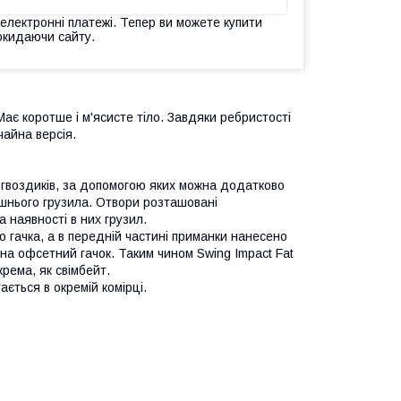
 електронні платежі. Тепер ви можете купити
окидаючи сайту.
. Має коротше і м'ясисте тіло. Завдяки ребристості
чайна версія.
в-гвоздиків, за допомогою яких можна додатково
ішнього грузила. Отвори розташовані
 наявності в них грузил.
го гачка, а в передній частині приманки нанесено
на офсетний гачок. Таким чином Swing Impact Fat
рема, як свімбейт.
ається в окремій комірці.