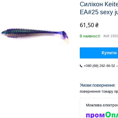
Силікон Keit
EA#25 sexy j
61,50 ₴
В наявності
Код:
1551
Купити
+380 (68) 262-66-52
повернення товару п