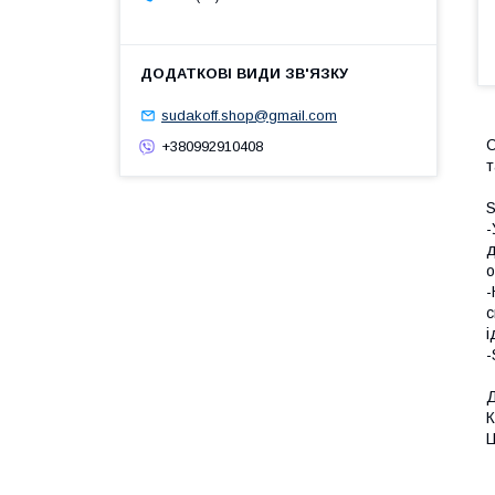
sudakoff.shop@gmail.com
С
+380992910408
т
S
-
д
о
-
с
і
-
Д
К
Ц