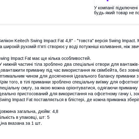
У компанії підключені
будь-який товар не п
илікон Keitech Swing Impact Fat 4,8" - "товста" версія Swing Impact
а широкій рухомій п'яті створює у воді потужніші коливання, ніж зви
wing Impact Fat має ще кілька особливостей.
У нижній частині тіла зроблено два спеціальні отвори для вантажі
овантажити приманку під час використання як свімбейта, без зовн
птимальним чином для досягнення ідеального балансу приманки за
Крім того, в тілі приманки зроблено спеціальну виїмку для офсетно
пеціальну смугу, за якою можна орієнтуватися, одягаючи приманку 
деально пристосований для використання на офсетному гачку і, зок
Swing Impact Fat поставляється в блістері, де кожна приманка зберіг
овжина загальна, дюйм: 4,8
ількість в упаковці, шт: 5
іна вказана за 1 шт.