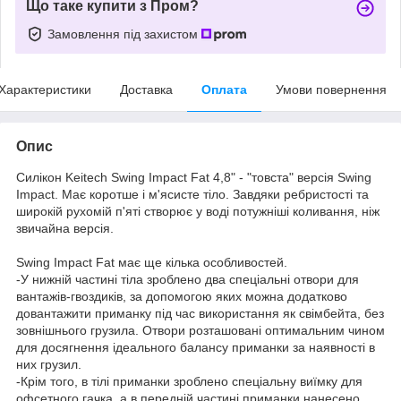
Що таке купити з Пром?
Замовлення під захистом
Характеристики
Доставка
Оплата
Умови повернення
Опис
Силікон Keitech Swing Impact Fat 4,8" - "товста" версія Swing
Impact. Має коротше і м'ясисте тіло. Завдяки ребристості та
широкій рухомій п'яті створює у воді потужніші коливання, ніж
звичайна версія.
Swing Impact Fat має ще кілька особливостей.
-У нижній частині тіла зроблено два спеціальні отвори для
вантажів-гвоздиків, за допомогою яких можна додатково
довантажити приманку під час використання як свімбейта, без
зовнішнього грузила. Отвори розташовані оптимальним чином
для досягнення ідеального балансу приманки за наявності в
них грузил.
-Крім того, в тілі приманки зроблено спеціальну виїмку для
офсетного гачка, а в передній частині приманки нанесено