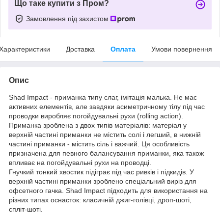
Що таке купити з Пром?
Замовлення під захистом
Характеристики
Доставка
Оплата
Умови повернення
Опис
Shad Impact - приманка типу слаг, імітація малька. Не має
активних елементів, але завдяки асиметричному тілу під час
проводки виробляє погойдувальні рухи (rolling action).
Приманка зроблена з двох типів матеріалів: матеріал у
верхній частині приманки не містить солі і легший, в нижній
частині приманки - містить сіль і важчий. Ця особливість
призначена для певного балансування приманки, яка також
впливає на погойдувальні рухи на проводці.
Гнучкий тонкий хвостик підіграє під час ривків і підкидів. У
верхній частині приманки зроблено спеціальний виріз для
офсетного гачка. Shad Impact підходить для використання на
різних типах оснасток: класичній джиг-голівці, дроп-шоті,
спліт-шоті.