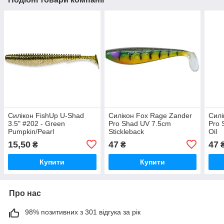
Силікон FishUp U-Shad
Силікон Fox Rage Zander
Силі
3.5" #202 - Green
Pro Shad UV 7.5cm
Pro 
Pumpkin/Pearl
Stickleback
Oil
15,50
47
47
₴
₴
Купити
Купити
Про нас
98% позитивних з 301 відгука за рік