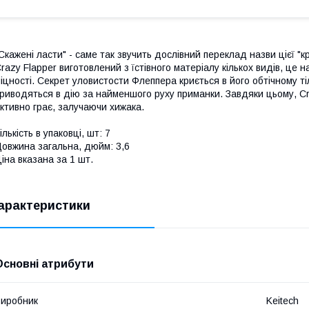
Скажені ласти" - саме так звучить дослівний переклад назви цієї "
razy Flapper виготовлений з їстівного матеріалу кількох видів, це 
іцності. Секрет уловистости Флеппера криється в його обтічному тілі
риводяться в дію за найменшого руху приманки. Завдяки цьому, Cr
ктивно грає, залучаючи хижака.
ількість в упаковці, шт: 7
овжина загальна, дюйм: 3,6
іна вказана за 1 шт.
арактеристики
Основні атрибути
иробник
Keitech