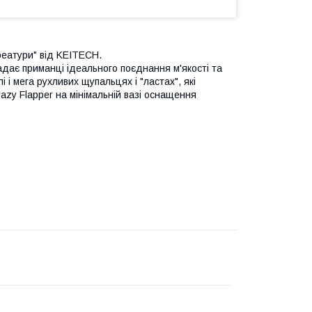
креатури" від KEITECH.
надає приманці ідеального поєднання м'якості та
 і мега рухливих щупальцях і "ластах", які
azy Flapper на мінімальній вазі оснащення