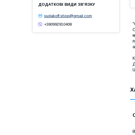
sudakoff.shop@gmail.com
"
+380992910408
C
м
п
а
К
Д
Ц
Х
В