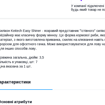
У компанії підключені
будь-який товар не п
илікон Keitech Easy Shiner - яскравий представник "їстівного" силі
зіШайнер має класичну форму мінноу. Це форма кормової риби, яко
атеріал, з якого виготовлена приманка, схиляє на клювання навіт
рорізом для офсетного гачка. Може використовуватися для лову на 
ля інших способів лову.
овжина загальна, дюйм: 3,5
ількість в упаковці, шт: 7
іна вказана за 1 шт.
арактеристики
Основні атрибути