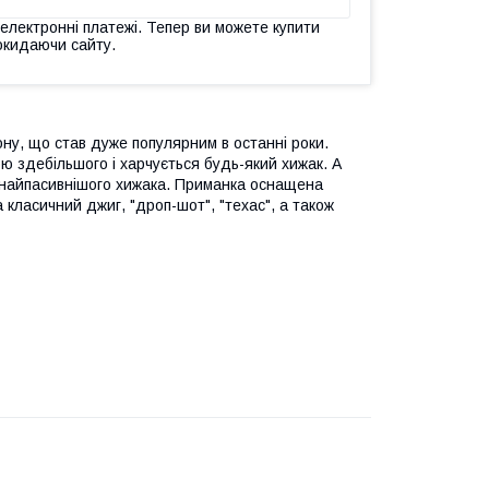
 електронні платежі. Тепер ви можете купити
окидаючи сайту.
кону, що став дуже популярним в останні роки.
ю здебільшого і харчується будь-який хижак. А
ь найпасивнішого хижака. Приманка оснащена
класичний джиг, "дроп-шот", "техас", а також