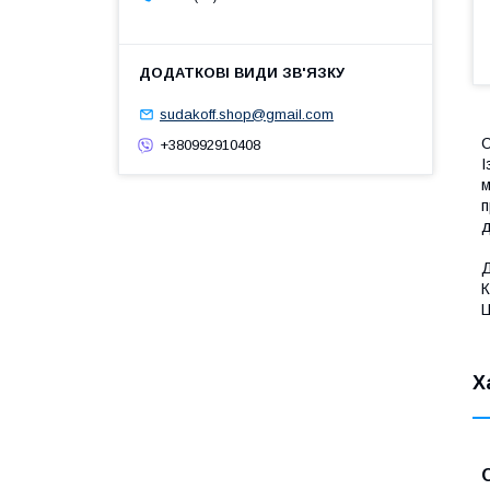
sudakoff.shop@gmail.com
С
+380992910408
І
м
п
д
Д
К
Ц
Х