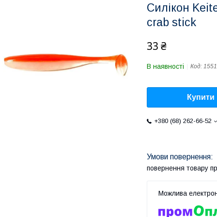
Силікон Keit
crab stick
33 ₴
В наявності
Код:
1551
Купити
+380 (68) 262-66-52
повернення товару п