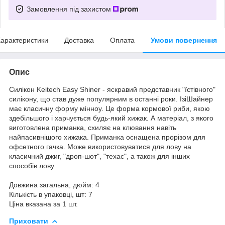
Замовлення під захистом
арактеристики
Доставка
Оплата
Умови повернення
Опис
Силікон Keitech Easy Shiner - яскравий представник "їстівного"
силікону, що став дуже популярним в останні роки. ІзіШайнер
має класичну форму мінноу. Це форма кормової риби, якою
здебільшого і харчується будь-який хижак. А матеріал, з якого
виготовлена приманка, схиляє на клювання навіть
найпасивнішого хижака. Приманка оснащена прорізом для
офсетного гачка. Може використовуватися для лову на
класичний джиг, "дроп-шот", "техас", а також для інших
способів лову.
Довжина загальна, дюйм: 4
Кількість в упаковці, шт: 7
Ціна вказана за 1 шт.
Приховати