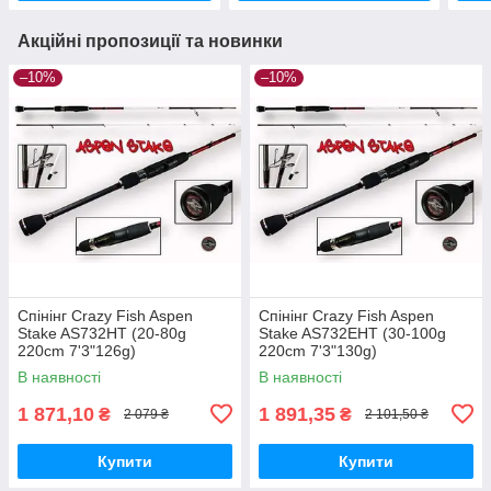
Акційні пропозиції та новинки
–10%
–10%
Спінінг Crazy Fish Aspen
Спінінг Crazy Fish Aspen
Stake AS732HT (20-80g
Stake AS732EHT (30-100g
220cm 7'3"126g)
220cm 7'3"130g)
В наявності
В наявності
1 871,10
1 891,35
₴
₴
2 079 ₴
2 101,50 ₴
Купити
Купити