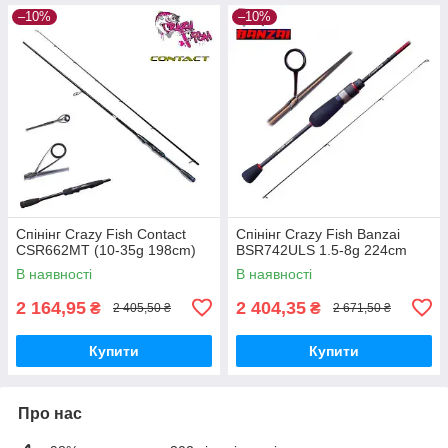
–10%
–10%
Спінінг Crazy Fish Contact
Спінінг Crazy Fish Banzai
CSR662MT (10-35g 198cm)
BSR742ULS 1.5-8g 224cm
В наявності
В наявності
2 164,95
2 404,35
₴
₴
2 405,50 ₴
2 671,50 ₴
Купити
Купити
Про нас