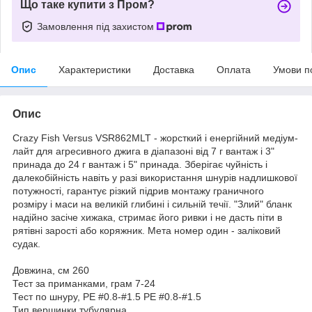
Що таке купити з Пром?
Замовлення під захистом
Опис
Характеристики
Доставка
Оплата
Умови п
Опис
Crazy Fish Versus VSR862MLT - жорсткий і енергійний медіум-
лайт для агресивного джига в діапазоні від 7 г вантаж і 3"
принада до 24 г вантаж і 5" принада. Зберігає чуйність і
далекобійність навіть у разі використання шнурів надлишкової
потужності, гарантує різкий підрив монтажу граничного
розміру і маси на великій глибині і сильній течії. "Злий" бланк
надійно засіче хижака, стримає його ривки і не дасть піти в
рятівні зарості або коряжник. Мета номер один - заліковий
судак.
Довжина, см 260
Тест за приманками, грам 7-24
Тест по шнуру, РЕ #0.8-#1.5 РЕ #0.8-#1.5
Тип вершинки тубулярна