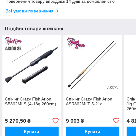
Повернення товару впродовж 14 днів за домовленістю
Всі умови повернення
Подібні товари компанії
Спінінг Crazy Fish Arion
Спінінг Crazy Fish Arion
Спін
SE862MLS (4-18g 260cm)
ASR862MLT 5-21g
Jig 
260
5 270,50
9 003
4 8
₴
₴
Купити
Купити