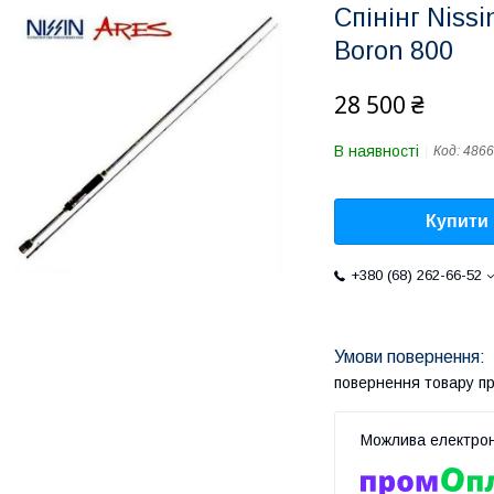
Спінінг Niss
Boron 800
28 500 ₴
В наявності
Код:
4866
Купити
+380 (68) 262-66-52
повернення товару п