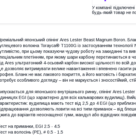
У компанії підключені
будь-який товар не п
реміальний японський спінінг Ares Lester Beast Magnum Boron. Б
углецевого волокна Torayca® T1100G із застосуванням технології Na
утливістю, при цьому показуючи чудову роботу на закиданні та вив
пеціальним плетінням, при якому шари карбону перетинаються в ч
ід Ares ультратонкий 4-осьовий карбон високої щільності по всій д
е дозволяє витримувати велике навантаження і впевнено гасити р
рофея. Бланк не має лакового покриття, а його матовість і бархати
отребує особливого догляду – він не маркується і зносостійкий, ст
ипускається для японського внутрішнього ринку, спінінг Ares Leste
диницях EGI (що характерно для всіх кальмарових вудилищ). Вийшо
арактеристик: вудилища мають тест від 2,5 до 4 EGI (що приблизно 
ідпрацювання дозволяють ловити на всі типи приманок – від блеше
жига до варіантів неоснащеної гуми, мандул або відвідних повідків
ест на приманки, EGI 2.5 - 4.5
ест на волосінь (PE), # 0.5 - 1.5