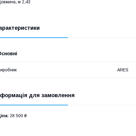
овжина, м 2,43
арактеристики
Основні
иробник
ARES
нформація для замовлення
іна:
28 500 ₴