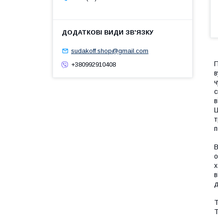
sudakoff.shop@gmail.com
П
+380992910408
в
ч
с
в
Ц
т
п
В
о
х
в
д
Т
Т