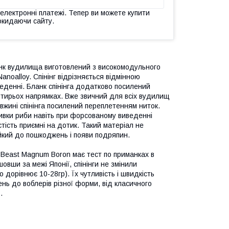
 електронні платежі. Тепер ви можете купити
окидаючи сайту.
ланк вудилища виготовлений з високомодульного
noalloy. Спінінг відрізняється відмінною
еденні. Бланк спінінга додатково посилений
отирьох напрямках. Вже звичний для всіх вудилищ
овжині спінінга посилений переплетенням ниток.
ивки риби навіть при форсованому виведенні
стість приємні на дотик. Такий матеріал не
ійкий до пошкоджень і появи подряпин.
r Beast Magnum Boron має тест по приманках в
вши за межі Японії, спінінги не змінили
дорівнює 10-28гр). Їх чутливість і швидкість
нь до воблерів різної форми, від класичного
.