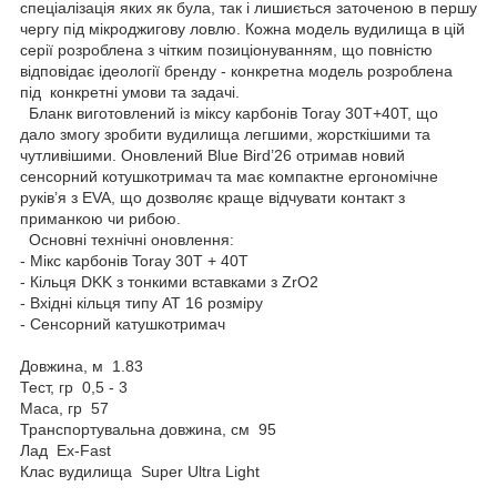
cпеціалізація яких як була, так і лишиється заточеною в першу
чергу під мікроджигову ловлю. Кожна модель вудилища в цій
серії розроблена з чітким позиціонуванням, що повністю
відповідає ідеології бренду - конкретна модель розроблена
під конкретні умови та задачі.
Бланк виготовлений із міксу карбонів Toray 30T+40Т, що
дало змогу зробити вудилища легшими, жорсткішими та
чутливішими. Оновлений Blue Bird’26 отримав новий
сенсорний котушкотримач та має компактне ергономічне
руків’я з EVA, що дозволяє краще відчувати контакт з
приманкою чи рибою.
Основні технічні оновлення:
- Мікс карбонів Toray 30T + 40Т
- Кільця DKK з тонкими вставками з ZrO2
- Вхідні кільця типу АТ 16 розміру
- Сенсорний катушкотримач
Довжина, м 1.83
Тест, гр 0,5 - 3
Маса, гр 57
Транспортувальна довжина, см 95
Лад Ex-Fast
Клас вудилища Super Ultra Light