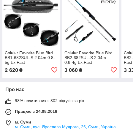
Спінінг Favorite Blue Bird
Спінінг Favorite Blue Bird
Спін
BB1-682SUL-S 2.04m 0.8-
BB2‑682SUL‑S 2.04m
BB2‑
5g Ex.Fast
0.8‑4g Ex.Fast
Fast
2 620
3 060
3 3
₴
₴
Про нас
98% позитивних з 302 відгуків за рік
Працює з 24.08.2018
м. Суми
м. Суми, вул. Ярослава Мудрого, 26, Суми, Україна