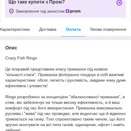
Що таке купити з Пром?
Замовлення під захистом
Характеристики
Доставка
Оплата
Умови повернення
Опис
Crazy Fish Ringo
Це яскравий представник класу приманок під назвою
"кільчасті слаги". Приманка філігранно поєднує в собі важливі
характеристики: обсяг, легкість і рухливість, завдяки чому дуже
ефективна і уловиста!
Ringo розроблено за концепцією "збалансованої приманки", а
отже, він забезпечує не тільки високу ефективність, а й ваш
комфорт під час його використання. Приманка максимально
рухлива і "жива" під час проводки, але водночас ще й відмінно
тримається на гачку. Тіло спроектовано таким чином, що його
зручно монтувати на всі типи гачків: одинарник, офсет і навіть
двійник!