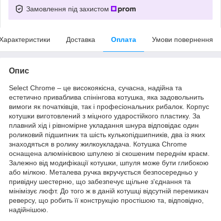
Замовлення під захистом
Характеристики
Доставка
Оплата
Умови повернення
Опис
Select Chrome – це високоякісна, сучасна, надійна та
естетично приваблива спінінгова котушка, яка задовольнить
вимоги як початківців, так і професіональних рибалок. Корпус
котушки виготовлений з міцного ударостійкого пластику. За
плавний хід і рівномірне укладання шнура відповідає один
роликовий підшипник та шість кулькопідшипників, два із яких
знаходяться в ролику жилкоукладача. Котушка Chrome
оснащена алюмінієвою шпулею зі скошеним переднім краєм.
Залежно від модифікації котушки, шпуля може бути глибокою
або мілкою. Металева ручка вкручується безпосередньо у
привідну шестерню, що забезпечує щільне з'єднання та
мінімізує люфт. До того ж в даній котушці відсутній перемикач
реверсу, що робить її конструкцію простішою та, відповідно,
надійнішою.