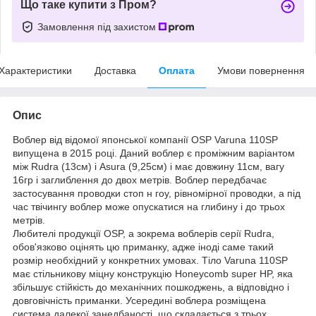
Що таке купити з Пром?
Замовлення під захистом
Характеристики
Доставка
Оплата
Умови повернення
Опис
Воблер від відомої японської компанії OSP Varuna 110SP
випущена в 2015 році. Даний воблер є проміжним варіантом
між Rudra (13см) і Asura (9,25см) і має довжину 11см, вагу
16гр і заглиблення до двох метрів. Воблер передбачає
застосування проводки стоп н гоу, рівномірної проводки, а під
час твічингу воблер може опускатися на глибину і до трьох
метрів.
Любителі продукції OSP, а зокрема воблерів серії Rudra,
обов'язково оцінять цю приманку, адже іноді саме такий
розмір необхідний у конкретних умовах. Тіло Varuna 110SP
має стільникову міцну конструкцію Honeycomb super HP, яка
збільшує стійкість до механічних пошкоджень, а відповідно і
довговічність приманки. Усередині воблера розміщена
система далекої занедбаності, що складається з трьох