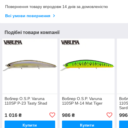
Повернення товару впродовж 14 днів за домовленістю
Всі умови повернення
Подібні товари компанії
Воблер O.S.P. Varuna
Воблер O.S.P. Varuna
Вобл
110SP P-23 Tasty Shad
110SP M-14 Mat Tiger
110S
Sard
1 016
986
996
₴
₴
Купити
Купити