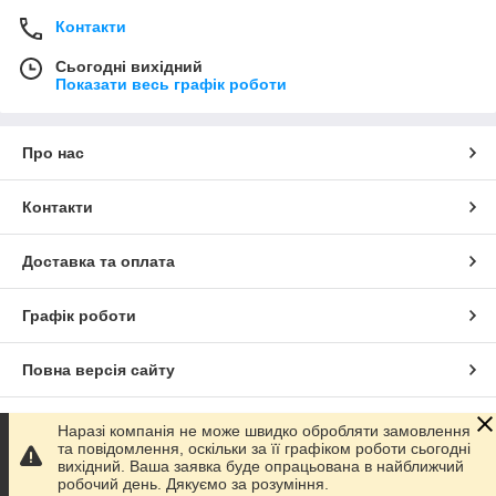
Контакти
Сьогодні вихідний
Показати весь графік роботи
Про нас
Контакти
Доставка та оплата
Графік роботи
Повна версія сайту
Сайт створено на маркетплейсі
Prom.ua
Наразі компанія не може швидко обробляти замовлення
та повідомлення, оскільки за її графіком роботи сьогодні
вихідний. Ваша заявка буде опрацьована в найближчий
Політика конфіденційності
робочий день. Дякуємо за розуміння.