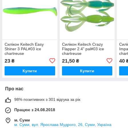
Силікон Keitech Easy
Силікон Keitech Crazy
Силі
Shiner 3 PAL#03 ice
Flapper 2.4" pal#03 ice
Impa
chartreuse
chartreuse
char
23
21,50
40
₴
₴
Купити
Купити
Про нас
98% позитивних з 301 відгука за рік
Працює з 24.08.2018
м. Суми
м. Суми, вул. Ярослава Мудрого, 26, Суми, Україна