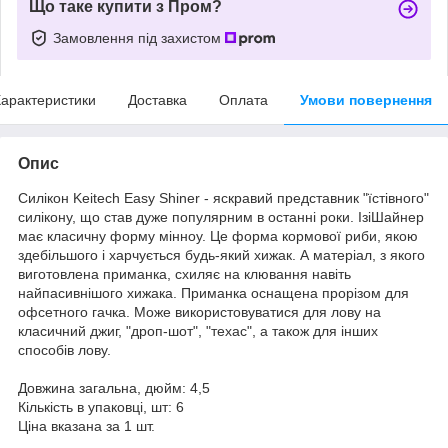
Що таке купити з Пром?
Замовлення під захистом
арактеристики
Доставка
Оплата
Умови повернення
Опис
Силікон Keitech Easy Shiner - яскравий представник "їстівного"
силікону, що став дуже популярним в останні роки. ІзіШайнер
має класичну форму мінноу. Це форма кормової риби, якою
здебільшого і харчується будь-який хижак. А матеріал, з якого
виготовлена приманка, схиляє на клювання навіть
найпасивнішого хижака. Приманка оснащена прорізом для
офсетного гачка. Може використовуватися для лову на
класичний джиг, "дроп-шот", "техас", а також для інших
способів лову.
Довжина загальна, дюйм: 4,5
Кількість в упаковці, шт: 6
Ціна вказана за 1 шт.