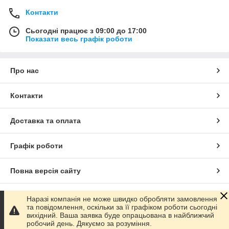
Контакти
Сьогодні працює з 09:00 до 17:00
Показати весь графік роботи
Про нас
Контакти
Доставка та оплата
Графік роботи
Повна версія сайту
Сайт створено на маркетплейсі
Prom.ua
Наразі компанія не може швидко обробляти замовлення
та повідомлення, оскільки за її графіком роботи сьогодні
вихідний. Ваша заявка буде опрацьована в найближчий
Політика конфіденційності
робочий день. Дякуємо за розуміння.