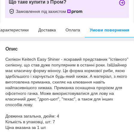
Що таке купити з Пром?
Замовлення під захистом
арактеристики
Доставка
Оплата
Умови повернення
Опис
Силікон Keitech Easy Shiner - яскравий представник "їстівного"
силікону, що став дуже популярним в останні роки. ІзіШайнер
має класичну форму мінноу. Це форма кормової риби, якою
здебільшого і харчується будь-який хижак. А матеріал, з якого
виготовлена приманка, схиляє на клювання навіть
найпасивнішого хижака. Приманка оснащена прорізом для
офсетного гачка. Може використовуватися для лову на
класичний джиг, "дроп-шот", "техас", а також для інших
способів лову.
Довжина загальна, дюйм: 4
Кількість в упаковці, шт: 7
Ціна вказана за 1 шт.