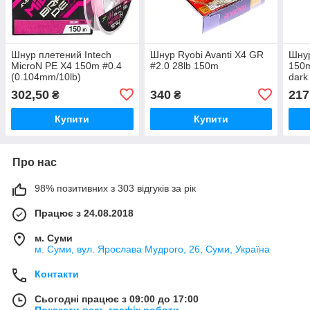
Шнур плетений Intech
Шнур Ryobi Avanti X4 GR
Шнур
MicroN PE X4 150m #0.4
#2.0 28lb 150m
150m
(0.104mm/10lb)
dark
302,50
340
217
₴
₴
Купити
Купити
Про нас
98% позитивних з 303 відгуків за рік
Працює з 24.08.2018
м. Суми
м. Суми, вул. Ярослава Мудрого, 26, Суми, Україна
Контакти
Сьогодні працює з 09:00 до 17:00
Показати весь графік роботи