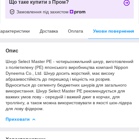
Що таке купити з Пром?
Замовлення під захистом
арактеристики
Доставка
Оплата
Умови повернення
Опис
Шнур Select Master PE - чотирьохжильний шнур, виготовлений
з поліетилену (PE) японського виробництва компанії Nippon
Dyneema Co., Ltd. Шнур досить жорсткий, має високу
абразивостійкість до перешкод і міцність на розрив.
Відноситься до сегменту бюджетних шнурів для загального
використання. Шнур Select Master PE рекомендується для
важких умов лову - середній і важкий джиг в корчах, для
троллінгу, а також можна використовувати в якості шок-лідера
для лову фідером.
Приховати