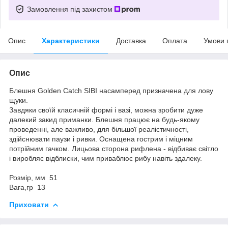
Замовлення під захистом
Опис
Характеристики
Доставка
Оплата
Умови 
Опис
Блешня Golden Catch SIBI насамперед призначена для лову
щуки.
Завдяки своїй класичній формі і вазі, можна зробити дуже
далекий закид приманки. Блешня працює на будь-якому
проведенні, але важливо, для більшої реалістичності,
здійснювати паузи і ривки. Оснащена гострим і міцним
потрійним гачком. Лицьова сторона рифлена - відбиває світло
і виробляє відблиски, чим приваблює рибу навіть здалеку.
Розмір, мм 51
Вага,гр 13
Приховати