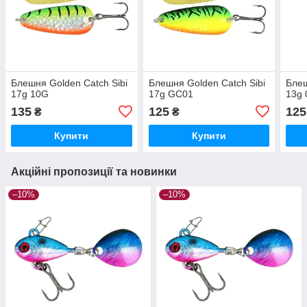
Блешня Golden Catch Sibi
Блешня Golden Catch Sibi
Блеш
17g 10G
17g GC01
13g
135
125
125
₴
₴
Купити
Купити
Акційні пропозиції та новинки
–10%
–10%