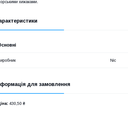
орськими хижаками.
арактеристики
Основні
иробник
Nic
нформація для замовлення
іна:
430,50 ₴