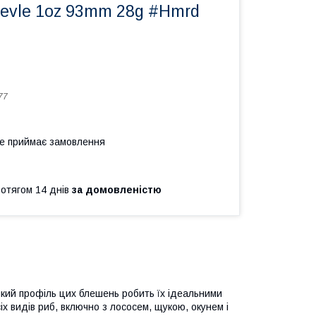
evle 1oz 93mm 28g #Hmrd
77
не приймає замовлення
ротягом 14 днів
за домовленістю
онкий профіль цих блешень робить їх ідеальними
сіх видів риб, включно з лососем, щукою, окунем і