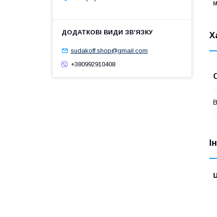
м
Х
sudakoff.shop@gmail.com
+380992910408
В
І
Ц