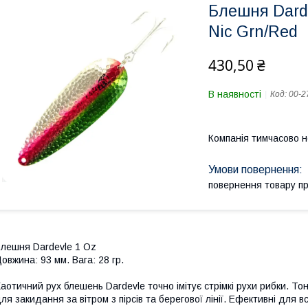
Блешня Dard
Nic Grn/Red
430,50 ₴
В наявності
Код:
00-2
Компанія тимчасово 
повернення товару п
лешня Dardevle 1 Oz
овжина: 93 мм. Вага: 28 гр.
аотичний рух блешень Dardevle точно імітує стрімкі рухи рибки. Т
ля закидання за вітром з пірсів та берегової лінії. Ефективні для в