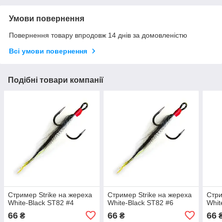
Умови повернення
Повернення товару впродовж 14 днів за домовленістю
Всі умови повернення
Подібні товари компанії
Стример Strike на жереха
Стример Strike на жереха
Стри
White-Black ST82 #4
White-Black ST82 #6
Whit
66
66
66
₴
₴