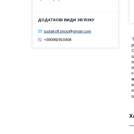
sudakoff.shop@gmail.com
Т
+380992910408
р
О
щ
п
п
H
м
к
п
щ
Х