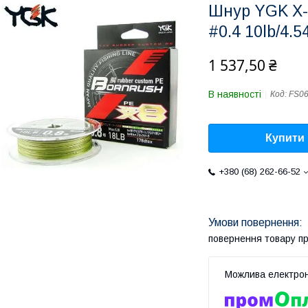
Шнур YGK X-
#0.4 10lb/4.5
1 537,50 ₴
В наявності
Код:
FS0
Купити
+380 (68) 262-66-52
повернення товару п