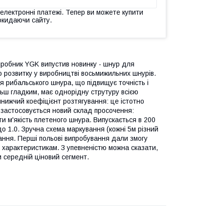
 електронні платежі. Тепер ви можете купити
окидаючи сайту.
виробник YGK випустив новинку - шнур для
го розвитку у виробництві восьмижильних шнурів.
я рибальського шнура, що підвищує точність і
льш гладким, має однорідну струтуру всією
йнижчий коефіцієнт розтягування: це істотно
8 застосовується новий склад просочення:
ти м'якість плетеного шнура. Випускається в 200
до 1.0. Зручна схема маркування (кожні 5м різний
ання. Перші польові випробування дали змогу
м характеристикам. З упевненістю можна сказати,
 середній ціновий сегмент.