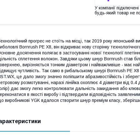
У компанії підключені
будь-який товар не п
ехнологічний прогрес не стоїть на місці, так 2019 року японський 
иболовлі Bornrush PE X8, він відкриває нову сторінку технологічно
сновне досягнення полягає в застосуванні нової технології плетінн
ільність сплетення волокон. Завдяки цьому шнур Bornrush став бі
оверхнею, вирізняється тонким діаметром і найважливіше - має на
ідвищує чутливість. Так само в рибальському шнурі Bornrush PE X
ST.WX, це дало змогу значно поліпшити абразивостійкість і зберег
етровому розмотуванні, наразі лінійка охоплює 4 діаметри від 0.4 
олір) дає змогу легко контролювати дальність закидання або клюв
ереконатися в якості виробу і підтвердили відповідність заявлени
о виробникові YGK вдалося створити шнур преміум класу, зберігши
арактеристики