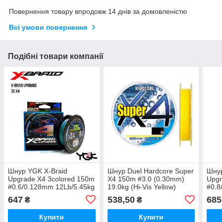
Повернення товару впродовж 14 днів за домовленістю
Всі умови повернення
Подібні товари компанії
Шнур YGK X-Braid
Шнур Duel Hardcore Super
Шнур
Upgrade X4 3colored 150m
X4 150m #3.0 (0.30mm)
Upgr
#0.6/0.128mm 12Lb/5.45kg
19.0kg (Hi-Vis Yellow)
#0.8
647
538,50
685
₴
₴
Купити
Купити