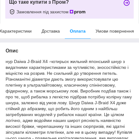
Що таке купити з Пром?
Замовлення під захистом
Характеристики
Доставка
Оплата
Умови повернення
Опис
нур Daiwa J-Braid X4 -чотирьох жильний японський шнур з
видатними характеристиками за чутливістю, зносостійкістю і
міцністю на розрив. Не схильний до утворення петель.
Різноманітні діаметри дають змогу використовувати цю
плетінку в ультралайтовому, класичному спінінговому,
фідерному, а також морському лові. Виробник подбав також і
про те, щоб рибалка з легкістю підібрав потрібну колірну гаму
шнура, залежно від умов лову. Шнур Daiwa J-Braid X4 дуже
стійкий до абразиву, що робить його одним з найбільш
затребуваних моделей у рибалок нашої країни. Це цілком
логічно, адже водойми наших широт рясніють наявністю
високої брівки, черепашнику та інших сюрпризів, які здатні
зіпсувати кілометри плетінки, але не в цьому випадку! Купівля
цього шнура - правильне капіталовкладення, яке виправдає