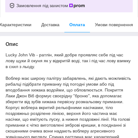
Замовлення під захистом
Характеристики
Доставка
Оплата
Умови повернення
Опис
Lucky John Vib - ратлін, який добре проявляє себе під час
лову щуки й окуня як у відкритій воді, так і під час лову взимку
в схил з льоду.
Воблер має широку палітру забарвлень, які дають можливість
рибалці підібрати приманку під погодні умови або під
вподобання хижака водойми, що обловлюється. Покриття
Лаки Джон Віб формує своєрідну "броню", яка допомагає
зберегти від зубів хижака первісну розмальовку приманки.
Корпус воблера вкритий рельєфними насічками, тіло
поздовжньо розділене лінією, верхня його частина має
насічки, що емітують луску, а нижня поздовжні лінії. На голові
приманки є чітко виготовлені зяброві кришки, в поєднанні зі
скошеними очима вони надають воблеру агресивного
зовнішнього вигляду. Спинка раттлина має характерний