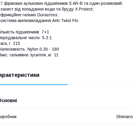
 7 фірмових кулькових підшипників S AR-B та один роликовий;
 захист від попадання води та бруду X Protect;
 фрикційне гальмо Duracross:
 система жилковкладання Anti-Twist Fin.
ількість підшипників 7+1
ередавальне число 5.3:1
ага, г 215
илкоємність Nylon 0.30 - 180
акс. гальмівне зусилля, кг 11
арактеристики
Основні
иробник
Shimano