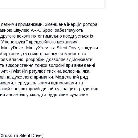
у легкими приманками. Зменшена інерція ротора
плавною шпулею AR-C Spool забезпечують
 другого покоління оптимально поєднується із
 У конструкції прецесійного механізму
finityDrive, InfinityXross та Silent Drive, завдяки
бертання, суттєвого запасу потужності та
cross власної розробки дозволяє здійснювати
ь використання тонкої волосіні при виведенні
nti-Twist Fin регулює тиск на волосінь, яка
ові на дуже легкі приманки. Модельний ряд
озмірами, передавальними відносинами та
ивний і неповторний дизайн у кращих традиціях
ий ансамбль у складі з будь-яким сучасним
Xross та Silent Drive;