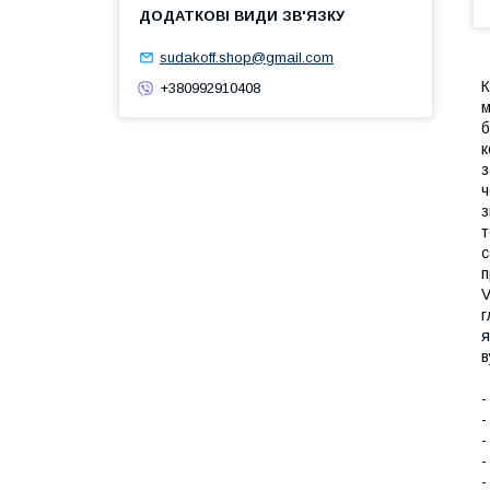
sudakoff.shop@gmail.com
К
+380992910408
м
б
к
з
ч
з
т
с
п
V
г
я
в
-
-
-
-
-