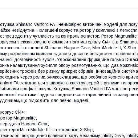
отушка Shimano Vanford FA - неймовірно витончені моделі для лов
айже невідчутна. Полегшені корпус та ротор у комплексі з легкос
езпрецедентну чутливість та контроль оснасток. Ротор Magnumlite
орпусом з ексклюзивного композитного матеріалу Ci4+ від Shimano.
астосовані технології Shimano: Hagane Gear, MicroModule II, X-Ship, In
ому розробникам компанії вдалося досягти бездоганної плавності о
начної довговічності вузлів. Удосконалене фрикційне гальмо Dura
онке налаштування зусилля опору розмотуванню, що дає можливіст
ерйозних трофеїв без ризику прикрих обривів. Інноваційна система A
роходить через ролик, жилковкладача, що особливо корисно при л
anford FA складається з широкого спектру версій з різними типор
либинами профілів шпуль. Котушка Shimano Vanford FA має прогрес
понської естетики і чудово поєднається в гармонійний та завершен
удлищем, що підходить для певної моделі.
 корпус Ci4+;
 ротор Magnumlite;
 передача Hagane Gear;
 шестерні MicroModule II із технологією X-Ship;
 технології покращення плавності ходу механізму InfinityDrive, Infinity