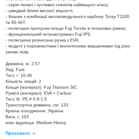
- серія легких і чутливих спінінгів найвищого класу;
- швидкий бланк високої міцності;
- бланки з комбінації високомодульного карбону Toray Т1100
та 40-46T;
- полегшені пропускні кільця Fuji Torzite в титанових рамах;
- функціональний котушкотримач Fuji IPS;
- полегшена рознесена ручка з EVA;
- моделі з порожнистими і монолітними вершинками під різні
умови лову.
Довжина, м: 2.57
Лад: Fast
Тест, г: 10-36
Кількість секцій: 2
Кільця (матеріал): Fuji Titanium SiC
Руків'я (матеріал): EVA + Carbon
Тест, lb: PE # 0.8-1.5
Транспортна довжина, см: 133
Країна походження: Україна
Вага, г: 103
клас вудлища: Medium-Heavy
Приховати