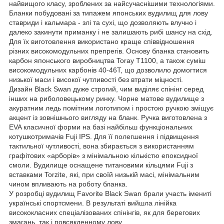
найвищого класу, зроблених за найсучаснішими технологіями.
Бланки побудовані за типажем японських вудилищ для лову
ставриди і кальмара - злі та сухі, що дозволяють влучно і
далеко закинути приманку і не залишають рибі шансу на схід.
Для їх виготовлення використано краще співвідношення
різних високомодульних препрегів. Основу бланка становить
карбон японського виробництва Toray Т1100, а також суміш
високомодульних карбонів 40-46T, що дозволило домогтися
низької маси і високої чутливості без втрати міцності.
Дизайн Black Swan дуже строгий, чим виділяє спінінг серед
інших на риболовецькому ринку. Чорне матове вудилище з
акуратним ледь помітним логотипом і простою ручкою зміщує
акцент із зовнішнього вигляду на бланк. Ручка виготовлена з
EVA класичної форми на базі найбільш функціональних
котушкотримачів Fuji IPS. Для її полегшення і підвищення
тактильної чутливості, вона збирається з використанням
графітових «арборів» з мінімальною кількістю епоксидної
смоли. Вудилище оснащене титановими кільцями Fuji з
вставками Torzite, які, при своїй низькій масі, мінімальним
чином впливають на роботу бланка.
У розробці вудилищ Favorite Black Swan брали участь імениті
українські спортсмени. В результаті вийшла лінійка
висококласних спеціалізованих спінінгів, як для берегових
змагань, так і повсякденному лову.