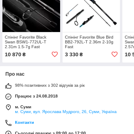
Спінінг Favorite Black
Спінінг Favorite Blue Bird
Спін
Swan BSW1-772UL-T
BB2‑792L-T 2.36m 2‑10g
Swa
2.31m 1.5-7g Fast
Fast
2.57
10 870
3 330
10 
₴
₴
Про нас
98% позитивних з 302 відгуків за рік
Працює з 24.08.2018
м. Суми
м. Суми, вул. Ярослава Мудрого, 26, Суми, Україна
Контакти
Сьогодні працює з 09:00 до 17:00