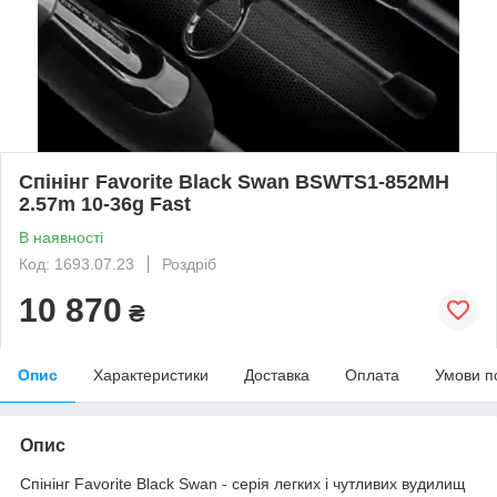
Спінінг Favorite Black Swan BSWTS1-852MH
2.57m 10-36g Fast
В наявності
Код: 1693.07.23
Роздріб
10 870
₴
Опис
Характеристики
Доставка
Оплата
Умови п
Опис
Спінінг Favorite Black Swan - серія легких і чутливих вудилищ