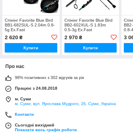
Спінінг Favorite Blue Bird
Спінінг Favorite Blue Bird
Спін
BB1-682SUL-S 2.04m 0.8-
BB2‑602XUL‑S 1.83m
BB2
5g Ex.Fast
0.5‑3g Ex.Fast
0.8‑
2 620
2 970
3 0
₴
₴
Купити
Купити
Про нас
98% позитивних з 302 відгуків за рік
Працює з 24.08.2018
м. Суми
м. Суми, вул. Ярослава Мудрого, 26, Суми, Україна
Контакти
Сьогодні вихідний
Показати весь графік роботи