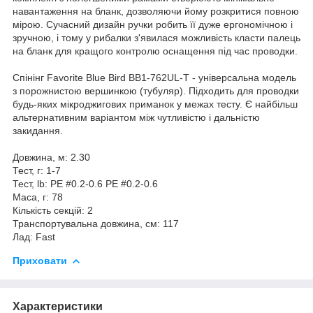
навантаження на бланк, дозволяючи йому розкритися повною
мірою. Сучасний дизайн ручки робить її дуже ергономічною і
зручною, і тому у рибалки з'явилася можливість класти палець
на бланк для кращого контролю оснащення під час проводки.
Спінінг Favorite Blue Bird BB1-762UL-T - універсальна модель
з порожнистою вершинкою (тубуляр). Підходить для проводки
будь-яких мікроджигових приманок у межах тесту. Є найбільш
альтернативним варіантом між чутливістю і дальністю
закидання.
Довжина, м: 2.30
Тест, г: 1-7
Тест, lb: PE #0.2-0.6 PE #0.2-0.6
Маса, г: 78
Кількість секцій: 2
Транспортувальна довжина, см: 117
Лад: Fast
Приховати
Характеристики