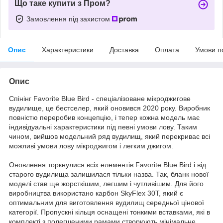
Що таке купити з Пром?
Замовлення під захистом
Опис
Характеристики
Доставка
Оплата
Умови п
Опис
Спінінг Favorite Blue Bird - спеціалізоване мікроджигове
вудилище, це бестселер, який оновився 2020 року. Виробник
повністю переробив концепцію, і тепер кожна модель має
індивідуальні характеристики під певні умови лову. Таким
чином, вийшов модельний ряд вудилищ, який перекриває всі
можливі умови лову мікроджигом і легким джигом.
Оновлення торкнулися всіх елементів Favorite Blue Bird і від
старого вудилища залишилася тільки назва. Так, бланк нової
моделі став ще жорсткішим, легшим і чутливішим. Для його
виробництва використано карбон SkyFlex 30T, який є
оптимальним для виготовлення вудилищ середньої цінової
категорії. Пропускні кільця оснащені тонкими вставками, які в
комплекті з полегшеними рамами створюють мінімальне