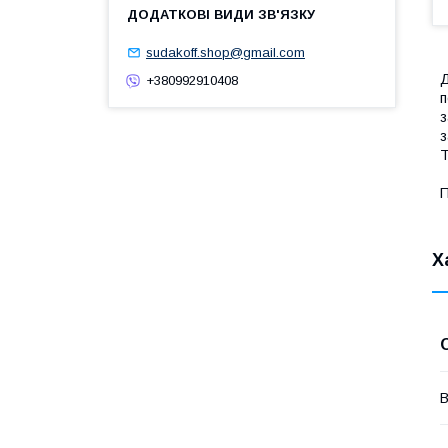
sudakoff.shop@gmail.com
Д
+380992910408
п
з
з
Т
П
Х
В