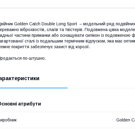
війник Golden Catch Double Long Sport – модельний ряд подвійних
ереважно віброхвостів, слагів та твістерів. Подовжена цівка моде
адньої частини приманки або оснащувати силікон із подовженою фо
агартованої сталі із подальшим термічним відпуском, яка має оптима
емне покриття забезпечує захист від корозії.
родається по-штушно.
арактеристики
Основні атрибути
иробник
Golden C