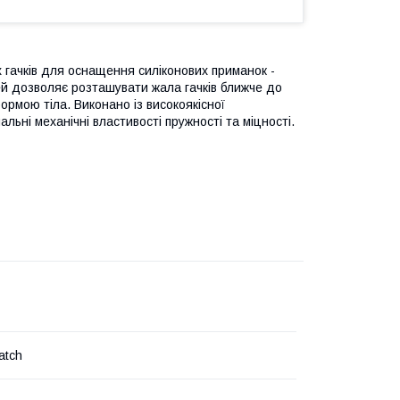
 гачків для оснащення силіконових приманок -
лей дозволяє розташувати жала гачків ближче до
рмою тіла. Виконано із високоякісної
льні механічні властивості пружності та міцності.
atch