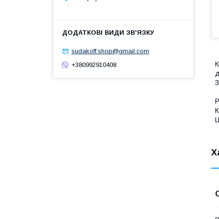
sudakoff.shop@gmail.com
К
+380992910408
д
З
Р
К
Ц
Х