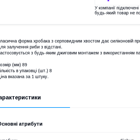
У компанії підключені
будь-який товар не п
ласична форма хробака з серповидним хвостом дає силіконовій при
ля залучення риби з відстані.
астосовується з будь-яким джиговим монтажем з використанням па
озмір (мм) 89
ількість в упаковці (шт.) 8
іна вказана за 1 штуку.
арактеристики
Основні атрибути