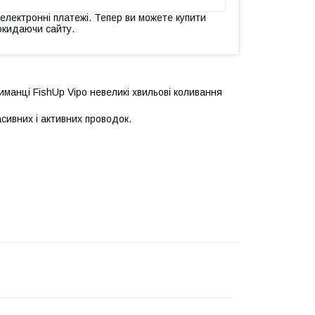
 електронні платежі. Тепер ви можете купити
окидаючи сайту.
манці FishUp Vipo невеликі хвильові коливання
сивних і активних проводок.