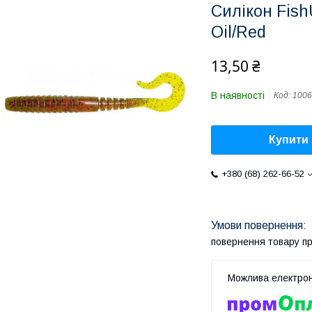
Силікон FishU
Oil/Red
13,50 ₴
В наявності
Код:
1006
Купити
+380 (68) 262-66-52
повернення товару п