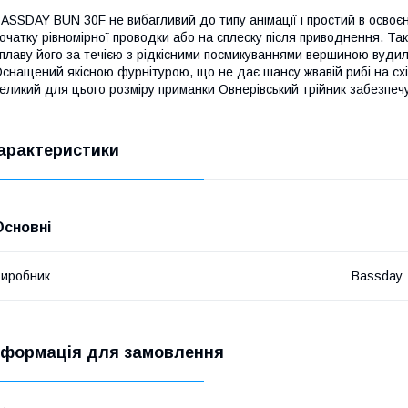
ASSDAY BUN 30F не вибагливий до типу анімації і простий в освоєн
очатку рівномірної проводки або на сплеску після приводнення. Так
плаву його за течією з рідкісними посмикуваннями вершиною вудилищ
снащений якісною фурнітурою, що не дає шансу жвавій рибі на схід
еликий для цього розміру приманки Овнерівський трійник забезпеч
арактеристики
Основні
иробник
Bassday
нформація для замовлення