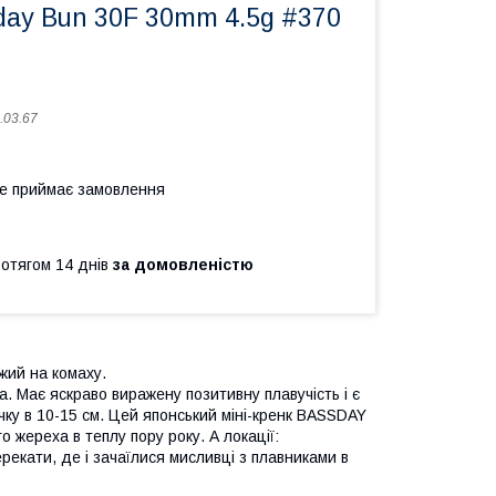
day Bun 30F 30mm 4.5g #370
.03.67
не приймає замовлення
ротягом 14 днів
за домовленістю
жий на комаху.
а. Має яскраво виражену позитивну плавучість і є
ку в 10-15 см. Цей японський міні-кренк BASSDAY
о жереха в теплу пору року. А локації:
рекати, де і зачаїлися мисливці з плавниками в