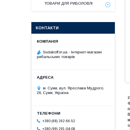
ТОВАРИ ДЛЯ РИБОЛОВЛІ
КОНТАКТИ
Sudakoff.in.ua - Інтернет-магазин
рибальських товарів
м. Суми, вул. Ярослава Мудрого,
26, Суми, Україна
Я
Ф
п
B
м
+380 (68) 262-66-52
о
+380 (99) 291-04-08