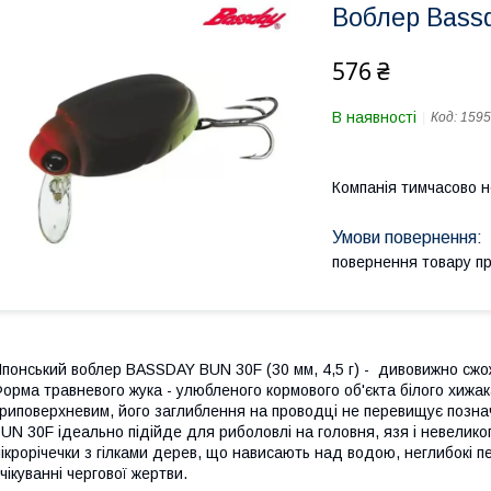
Воблер Bass
576 ₴
В наявності
Код:
1595
Компанія тимчасово 
повернення товару п
понський воблер BASSDAY BUN 30F (30 мм, 4,5 г) - дивовижно сжо
орма травневого жука - улюбленого кормового об'єкта білого хижак
риповерхневим, його заглиблення на проводці не перевищує познач
UN 30F ідеально підійде для риболовлі на головня, язя і невеликог
ікрорічечки з гілками дерев, що нависають над водою, неглибокі пе
чікуванні чергової жертви.