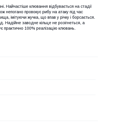
ні. Найчастіше клювання відбувається на стадії
ож непогано провокує рибу на атаку під час
а, імітуючи жучка, що впав у річку і борсається.
. Надійне заводне кільце не розігнеться, а
ує практично 100% реалізацію клювань.