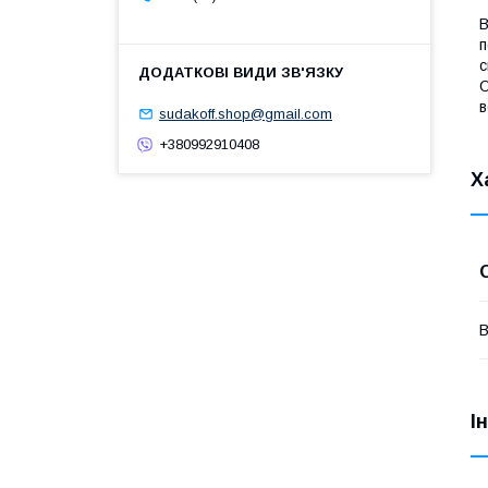
B
п
с
О
в
sudakoff.shop@gmail.com
+380992910408
Х
В
І