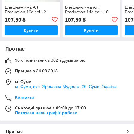
Блешня-лижа Art
Блешня-лижа Art
Блеш
Production 16g col.L2
Production 14g col.L10
Prod
107,50
107,50
107
₴
₴
Купити
Купити
Про нас
98% позитивних з 302 відгуків за рік
Працює з 24.08.2018
м. Суми
м. Суми, вул. Ярослава Мудрого, 26, Суми, Україна
Контакти
Сьогодні працює з 09:00 до 17:00
Показати весь графік роботи
Про нас