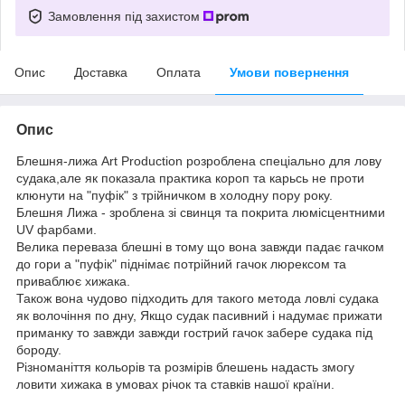
Замовлення під захистом
Опис
Доставка
Оплата
Умови повернення
Опис
Блешня-лижа Art Production розроблена спеціально для лову
судака,але як показала практика короп та карьсь не проти
клюнути на "пуфік" з трійничком в холодну пору року.
Блешня Лижа - зроблена зі свинця та покрита люмісцентними
UV фарбами.
Велика переваза блешні в тому що вона завжди падає гачком
до гори а "пуфік" піднімає потрійний гачок люрексом та
приваблює хижака.
Також вона чудово підходить для такого метода ловлі судака
як волочіння по дну, Якщо судак пасивний і надумає прижати
приманку то завжди завжди гострий гачок забере судака під
бороду.
Різноманіття кольорів та розмірів блешень надасть змогу
ловити хижака в умовах річок та ставків нашої країни.