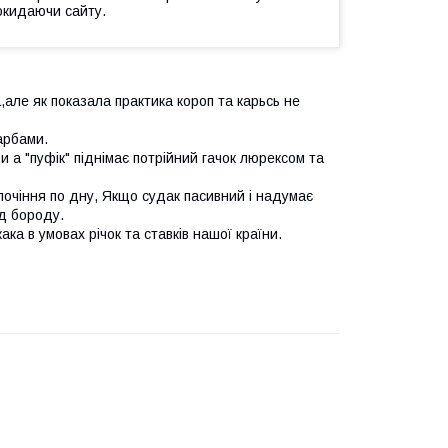
окидаючи сайту.
але як показала практика короп та карьсь не
арбами.
 а "пуфік" піднімає потрійний гачок люрексом та
лочіння по дну, Якщо судак пасивний і надумає
д бороду.
ка в умовах річок та ставків нашої країни.