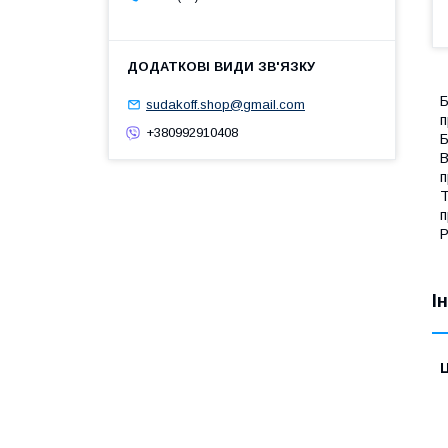
Б
sudakoff.shop@gmail.com
п
+380992910408
Б
В
п
Т
п
Р
І
Ц