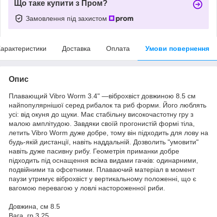
Що таке купити з Пром?
Замовлення під захистом
арактеристики
Доставка
Оплата
Умови повернення
Опис
Плавающий Vibro Worm 3.4" —віброхвіст довжиною 8.5 см
найпопулярнішої серед рибалок та риб форми. Його люблять
усі: від окуня до щуки. Має стабільну високочастотну гру з
малою амплітудою. Завдяки своїй прогонистій формі тіла,
летить Vibro Worm дуже добре, тому він підходить для лову на
будь-якій дистанції, навіть наддальній. Дозволить "умовити"
навіть дуже пасивну рибу. Геометрія приманки добре
підходить під оснащення всіма видами гачків: одинарними,
подвійними та офсетними. Плаваючий матеріал в момент
паузи утримує віброхвіст у вертикальному положенні, що є
вагомою перевагою у ловлі настороженної риби.
Довжина, см 8.5
Вага, гр 3.25