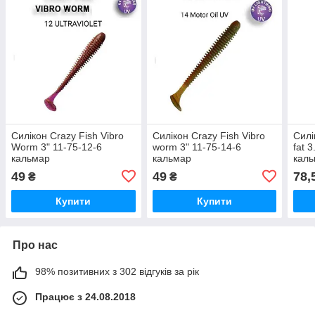
Силікон Crazy Fish Vibro
Силікон Crazy Fish Vibro
Силі
Worm 3" 11-75-12-6
worm 3" 11-75-14-6
fat 
кальмар
кальмар
кал
49
49
78,
₴
₴
Купити
Купити
Про нас
98% позитивних з 302 відгуків за рік
Працює з 24.08.2018