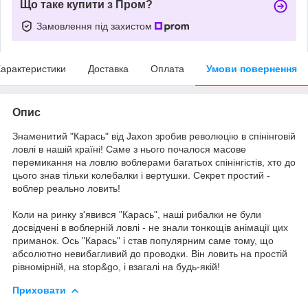
Що таке купити з Пром?
Замовлення під захистом
арактеристики
Доставка
Оплата
Умови повернення
Опис
Знаменитий "Карась" від Jaxon зробив революцію в спінінговій
ловлі в нашій країні! Саме з нього почалося масове
перемикання на ловлю воблерами багатьох спінінгістів, хто до
цього знав тільки колебалки і вертушки. Секрет простий -
воблер реально ловить!
Коли на ринку з'явився "Карась", наші рибалки не були
досвідчені в воблерній ловлі - не знали тонкощів анімації цих
приманок. Ось "Карась" і став популярним саме тому, що
абсолютно невибагливий до проводки. Він ловить на простій
рівномірній, на stop&go, і взагалі на будь-якій!
Приховати