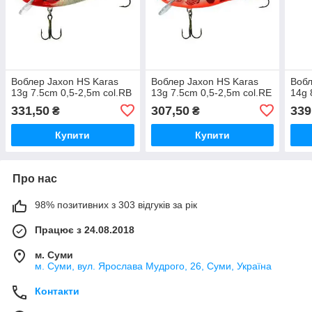
Воблер Jaxon HS Karas
Воблер Jaxon HS Karas
Вобл
13g 7.5cm 0,5-2,5m col.RB
13g 7.5cm 0,5-2,5m col.RE
14g 
331,50
307,50
339
₴
₴
Купити
Купити
Про нас
98% позитивних з 303 відгуків за рік
Працює з 24.08.2018
м. Суми
м. Суми, вул. Ярослава Мудрого, 26, Суми, Україна
Контакти