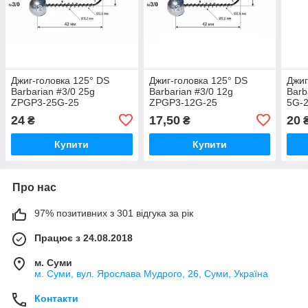
Джиг-головка 125° DS
Джиг-головка 125° DS
Джиг
Barbarian #3/0 25g
Barbarian #3/0 12g
Barb
ZPGP3-25G-25
ZPGP3-12G-25
5G-
24
17,50
20
₴
₴
Купити
Купити
Про нас
97% позитивних з 301 відгука за рік
Працює з 24.08.2018
м. Суми
м. Суми, вул. Ярослава Мудрого, 26, Суми, Україна
Контакти