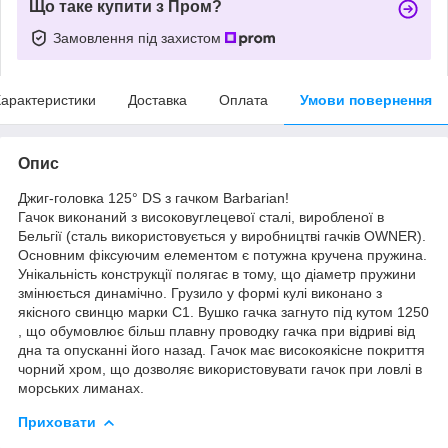
Що таке купити з Пром?
Замовлення під захистом
арактеристики
Доставка
Оплата
Умови повернення
Опис
Джиг-головка 125° DS з гачком Barbarian!
Гачок виконаний з високовуглецевої сталі, виробленої в
Бельгії (сталь використовується у виробництві гачків OWNER).
Основним фіксуючим елементом є потужна кручена пружина.
Унікальність конструкції полягає в тому, що діаметр пружини
змінюється динамічно. Грузило у формі кулі виконано з
якісного свинцю марки С1. Вушко гачка загнуто під кутом 1250
, що обумовлює більш плавну проводку гачка при відриві від
дна та опусканні його назад. Гачок має високоякісне покриття
чорний хром, що дозволяє використовувати гачок при ловлі в
морських лиманах.
Приховати