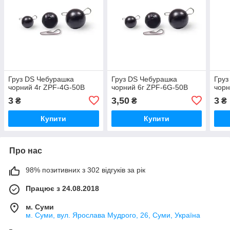
Груз DS Чебурашка
Груз DS Чебурашка
Груз
чорний 4г ZPF-4G-50B
чорний 6г ZPF-6G-50B
чорн
3
3,50
3
₴
₴
₴
Купити
Купити
Про нас
98% позитивних з 302 відгуків за рік
Працює з 24.08.2018
м. Суми
м. Суми, вул. Ярослава Мудрого, 26, Суми, Україна