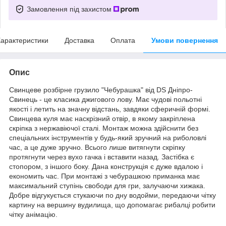
Замовлення під захистом
арактеристики
Доставка
Оплата
Умови повернення
Опис
Свинцеве розбірне грузило "Чебурашка" від DS Дніпро-
Свинець - це класика джигового лову. Має чудові польотні
якості і летить на значну відстань, завдяки сферичній формі.
Свинцева куля має наскрізний отвір, в якому закріплена
скріпка з нержавіючої сталі. Монтаж можна здійснити без
спеціальних інструментів у будь-який зручний на риболовлі
час, а це дуже зручно. Всього лише витягнути скріпку
протягнути через вухо гачка і вставити назад. Застібка є
стопором, з іншого боку. Дана конструкція є дуже вдалою і
економить час. При монтажі з чебурашкою приманка має
максимальний ступінь свободи для гри, залучаючи хижака.
Добре відгукується стукаючи по дну водойми, передаючи чітку
картину на вершину вудилища, що допомагає рибалці робити
чітку анімацію.