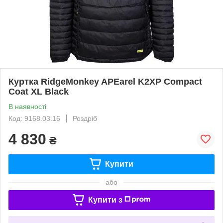
Куртка RidgeMonkey APEarel K2XP Compact
Coat XL Black
В наявності
Код: 9168.03.16
Роздріб
4 830
₴
Купити
або
Купити з