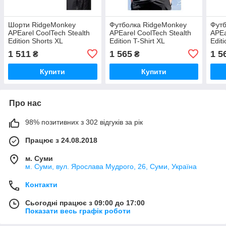
Шорти RidgeMonkey
Футболка RidgeMonkey
Футб
APEarel CoolTech Stealth
APEarel CoolTech Stealth
APEa
Edition Shorts XL
Edition T-Shirt XL
Editi
1 511
1 565
1 5
₴
₴
Купити
Купити
Про нас
98% позитивних з 302 відгуків за рік
Працює з 24.08.2018
м. Суми
м. Суми, вул. Ярослава Мудрого, 26, Суми, Україна
Контакти
Сьогодні працює з 09:00 до 17:00
Показати весь графік роботи