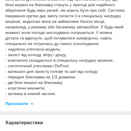
бічні кишені на блискавці стануть у пригоді для надійного
зберігання будь-яких речей, які мають бути при собі. Система
пакування куртки дає змогу скласти її в спеціальну нагрудну
кишеню, водночас вона не займатиме багато місця,
наприклад, у рюкзаку або багажнику автомобіля. У будь-який
момент, коли погода несподівано погіршиться, її можна
дістати та вдягнути, щоб почуватися комфортно, навіть
спеціально не готуючись до такого похолодання.
- надлегка утеплена модель;
- захист від холоду, вітру і дощу;
- компактно складається в спеціальну нагрудну кишеню;
- синтетичний утеплювач DuPont;
- капюшон для захисту голови та шиї від холоду;
- передня блискавка на 1/3 довжини;
- дві бічні кишені на блискавці;
- еластичні манжети;
- затяжка в нижній частині.
Приховати
Характеристики