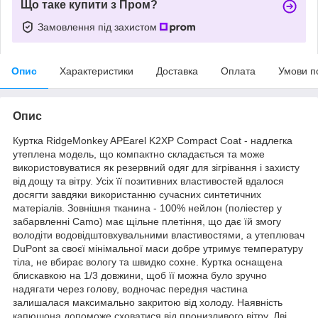
Що таке купити з Пром?
Замовлення під захистом
Опис
Характеристики
Доставка
Оплата
Умови п
Опис
Куртка RidgeMonkey APEarel K2XP Compact Coat - надлегка
утеплена модель, що компактно складається та може
використовуватися як резервний одяг для зігрівання і захисту
від дощу та вітру. Усіх її позитивних властивостей вдалося
досягти завдяки використанню сучасних синтетичних
матеріалів. Зовнішня тканина - 100% нейлон (поліестер у
забарвленні Camo) має щільне плетіння, що дає їй змогу
володіти водовідштовхувальними властивостями, а утеплювач
DuPont за своєї мінімальної маси добре утримує температуру
тіла, не вбирає вологу та швидко сохне. Куртка оснащена
блискавкою на 1/3 довжини, щоб її можна було зручно
надягати через голову, водночас передня частина
залишалася максимально закритою від холоду. Наявність
капюшона допоможе сховатися від пронизливого вітру. Дві