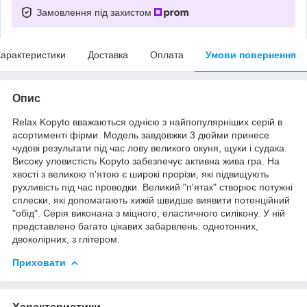
Замовлення під захистом
арактеристики
Доставка
Оплата
Умови повернення
Опис
Relax Kopyto вважаються однією з найпопулярніших серій в
асортименті фірми. Модель завдовжки 3 дюйми принесе
чудові результати під час лову великого окуня, щуки і судака.
Високу уловистість Kopyto забезпечує активна жива гра. На
хвості з великою п'ятою є широкі прорізи, які підвищують
рухливість під час проводки. Великий "п'ятак" створює потужні
сплески, які допомагають хижій швидше виявити потенційний
"обід". Серія виконана з міцного, еластичного силікону. У ній
представлено багато цікавих забарвлень: однотонних,
двоколірних, з глітером.
Приховати