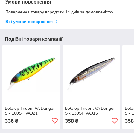
Умови повернення
Повернення товару впродовж 14 днів за домовленістю
Всі умови повернення
Подібні товари компанії
Воблер Trident VA Danger
Воблер Trident VA Danger
Вобл
SR 100SP VA021
SR 130SP VA015
SR 
336
358
358
₴
₴