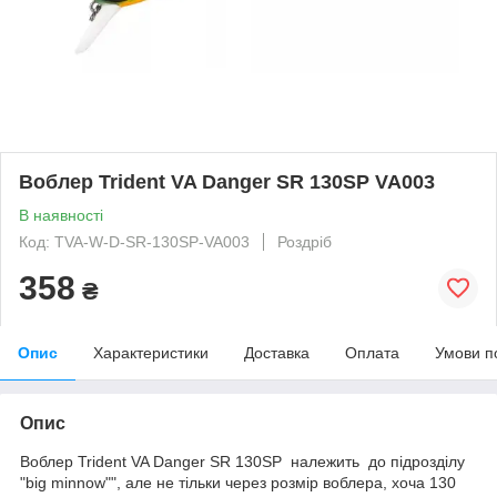
Воблер Trident VA Danger SR 130SP VA003
В наявності
Код: TVA-W-D-SR-130SP-VA003
Роздріб
358
₴
Опис
Характеристики
Доставка
Оплата
Умови п
Опис
Воблер Trident VA Danger SR 130SP належить до підрозділу
"big minnow"", але не тільки через розмір воблера, хоча 130