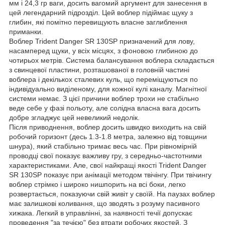
мм і 24,3 гр ваги, досить вагомий аргумент для занесення в
цей легендарний підрозділ. Цей воблер підіймає щуку з
глибин, які помітно перевищують власне заглиблення
приманки.
Воблер Trident Danger SR 130SP призначений для лову,
насамперед щуки, у всіх місцях, з фоновою глибиною до
чотирьох метрів. Система балансування воблера складається
з свинцевої пластини, розташованої в головній частині
воблера і декількох сталевих куль, що переміщуються по
індивідуально виділеному, для кожної кулі каналу. Магнітної
системи немає. З цієї причини воблер трохи не стабільно
веде себе у фазі польоту, але солідна власна вага досить
добре згладжує цей невеликий недолік.
Після приводнення, воблер досить швидко виходить на свій
робочий горизонт (десь 1.3-1.8 метра, залежно від товщини
шнура), який стабільно тримає весь час. При рівномірній
проводці свої показує важливу гру, з середньо-частотними
характеристиками. Але, свої найкращі якості Trident Danger
SR 130SP показує при анімації методом твічінгу. При твічингу
воблер стрімко і широко нишпорить на всі боки, легко
розвертається, показуючи свій живіт у своїй. На паузах воблер
має залишкові коливання, що зводять з розуму пасивного
хижака. Легкий в управлінні, за наявності течії допускає
проведення "за течією" без втрати робочих якостей. З