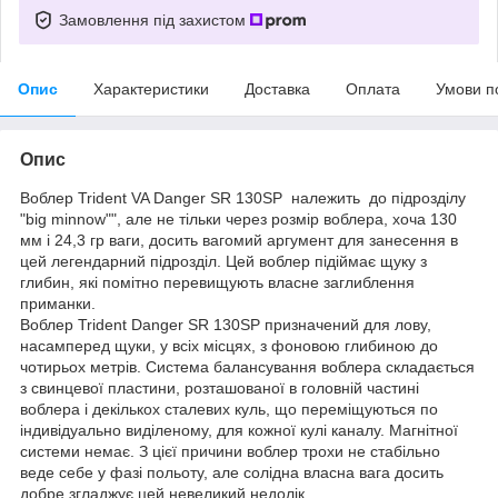
Замовлення під захистом
Опис
Характеристики
Доставка
Оплата
Умови п
Опис
Воблер Trident VA Danger SR 130SP належить до підрозділу
"big minnow"", але не тільки через розмір воблера, хоча 130
мм і 24,3 гр ваги, досить вагомий аргумент для занесення в
цей легендарний підрозділ. Цей воблер підіймає щуку з
глибин, які помітно перевищують власне заглиблення
приманки.
Воблер Trident Danger SR 130SP призначений для лову,
насамперед щуки, у всіх місцях, з фоновою глибиною до
чотирьох метрів. Система балансування воблера складається
з свинцевої пластини, розташованої в головній частині
воблера і декількох сталевих куль, що переміщуються по
індивідуально виділеному, для кожної кулі каналу. Магнітної
системи немає. З цієї причини воблер трохи не стабільно
веде себе у фазі польоту, але солідна власна вага досить
добре згладжує цей невеликий недолік.