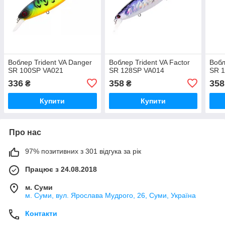
Воблер Trident VA Danger
Воблер Trident VA Factor
Вобл
SR 100SP VA021
SR 128SP VA014
SR 
336
358
358
₴
₴
Купити
Купити
Про нас
97% позитивних з 301 відгука за рік
Працює з 24.08.2018
м. Суми
м. Суми, вул. Ярослава Мудрого, 26, Суми, Україна
Контакти