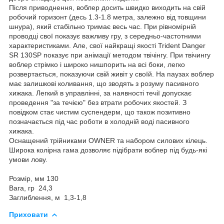
Після приводнення, воблер досить швидко виходить на свій
робочий горизонт (десь 1.3-1.8 метра, залежно від товщини
шнура), який стабільно тримає весь час. При рівномірній
проводці свої показує важливу гру, з середньо-частотними
характеристиками. Але, свої найкращі якості Trident Danger
SR 130SP показує при анімації методом твічінгу. При твічингу
воблер стрімко і широко нишпорить на всі боки, легко
розвертається, показуючи свій живіт у своїй. На паузах воблер
має залишкові коливання, що зводять з розуму пасивного
хижака. Легкий в управлінні, за наявності течії допускає
проведення "за течією" без втрати робочих якостей. З
повідком стає чистим суспендерм, що також позитивно
позначається під час роботи в холодній воді пасивного
хижака.
Оснащений трійниками OWNER та набором силових кілець.
Широка колірна гама дозволяє підібрати воблер під будь-які
умови лову.
Розмір, мм 130
Вага, гр 24,3
Заглиблення, м 1,3-1,8
Приховати