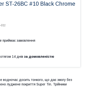
er ST-26BC #10 Black Chrome
-011
не приймає замовлення
ротягом 14 днів
за домовленістю
ле водночас досить тонкого, що дає змогу без
сено луджене покриття Super Tin. Трійники