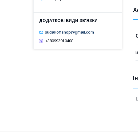
Х
sudakoff.shop@gmail.com
+380992910408
В
І
Ц