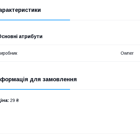
арактеристики
Основні атрибути
иробник
Owner
нформація для замовлення
іна:
29 ₴