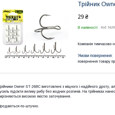
Трійник Own
29 ₴
В наявності
Код:
5626
Компанія тимчасово 
повернення товару п
рійники Owner ST-26BC виготовлені з міцного і надійного дроту, а
усиль підсікти велику рибу без жодних розгинів. На трійниках нане
ирізняються високою якістю заточування.
родаються по-штучно.