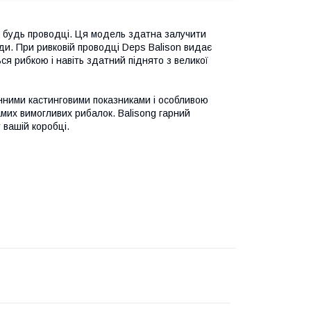
ри будь проводці. Ця модель здатна залучити
ди. При ривковій проводці Deps Balison видає
ся рибкою і навіть здатний піднято з великої
інними кастинговими показниками і особливою
амих вимогливих рибалок. Balisong гарний
 вашій коробці.