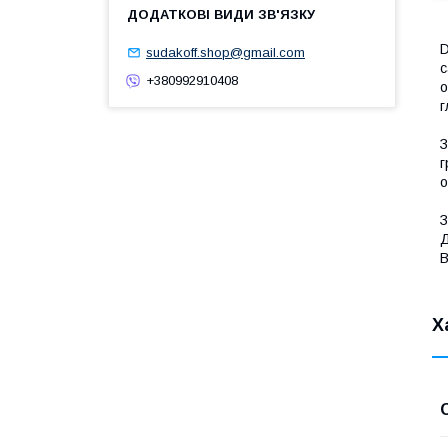
D
sudakoff.shop@gmail.com
с
+380992910408
о
г
З
г
о
З
Д
В
Х