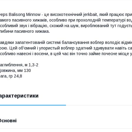
eps Balisong Minnow - це високотехнічний jerkbait, який працює п
амого пасивного хижаків, особливо при прохолодній температурі во
собливий звук і вібрацію, схожий на шум, вироблюваний тут годуєть
либини пасивного хижака.
авдяки запатентованій системі балансування воблер володіє відм
рою. Цей об'ємний і упористый воблер здатний здивувати навіть с
собливо навесні і восени, в цей час він точно займе почесне місце у
аглиблення, м 1,3-2
овжина, мм 130
ага, гр 24,8
арактеристики
Основні