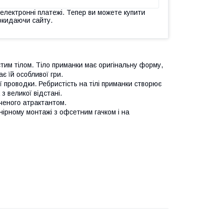
 електронні платежі. Тепер ви можете купити
окидаючи сайту.
стим тілом. Тіло приманки має оригінальну форму,
є їй особливої гри.
ї проводки. Ребристість на тілі приманки створює
 великої відстані.
оченого атрактантом.
рнірному монтажі з офсетним гачком і на