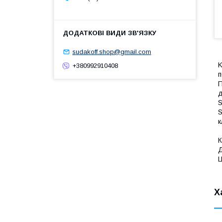
sudakoff.shop@gmail.com
K
+380992910408
п
П
д
S
S
к
К
Д
Ц
Х