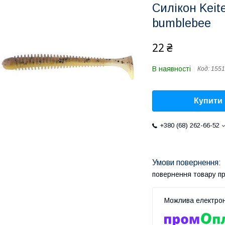
Силікон Keit
bumblebee
22 ₴
В наявності
Код:
1551
Купити
+380 (68) 262-66-52
повернення товару п