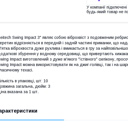
У компанії підключені
будь-який товар не п
eitech Swing Impact 3" являє собою віброхвіст з подовженим ребри
еретин відрізняється в передній і задній частині приманки, що нада
'ятка віброхвоста дуже рухлива і вмикається в гру за найповільнішо
одаткові збурення у водному середовищі, що привертають хижака з
wing Impact виготовлений з дуже м'якого "їстівного" силікону, прос
wing Impact можна використовувати як на джиг-голівці, так і на ша
ласичному техасі.
ількість в упаковці, шт: 10
овжина загальна, дюйм: 3
іна вказана за 1 шт.
арактеристики